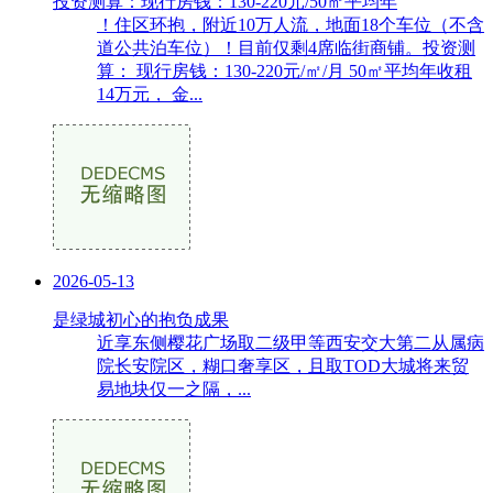
投资测算：现行房钱：130-220元/50㎡平均年
！住区环抱，附近10万人流，地面18个车位（不含
道公共泊车位）！目前仅剩4席临街商铺。投资测
算： 现行房钱：130-220元/㎡/月 50㎡平均年收租
14万元， 金...
2026-05-13
是绿城初心的抱负成果
近享东侧樱花广场取二级甲等西安交大第二从属病
院长安院区，糊口奢享区，且取TOD大城将来贸
易地块仅一之隔，...